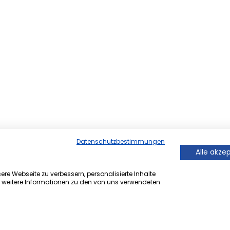
Datenschutzbestimmungen
Alle akze
re Webseite zu verbessern, personalisierte Inhalte
r weitere Informationen zu den von uns verwendeten
er Onlineversion von Ihrem
 ®.