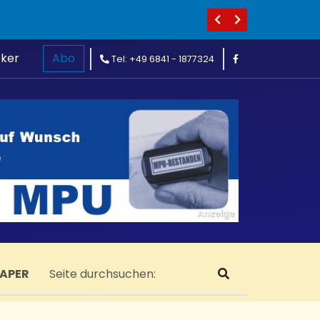
cker
Abo
Tel: +49 6841 - 1877324
PAPER