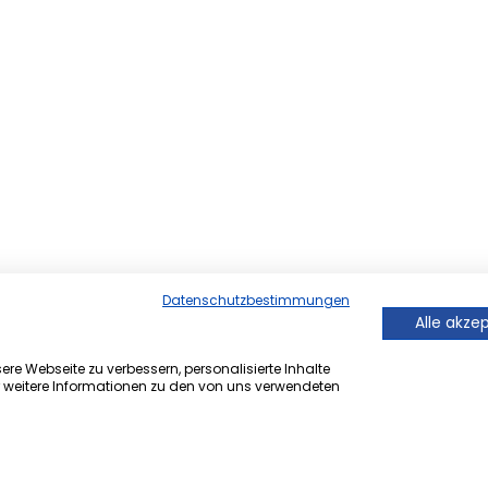
Datenschutzbestimmungen
Alle akze
re Webseite zu verbessern, personalisierte Inhalte
r weitere Informationen zu den von uns verwendeten
er Onlineversion von Ihrem
 ®.