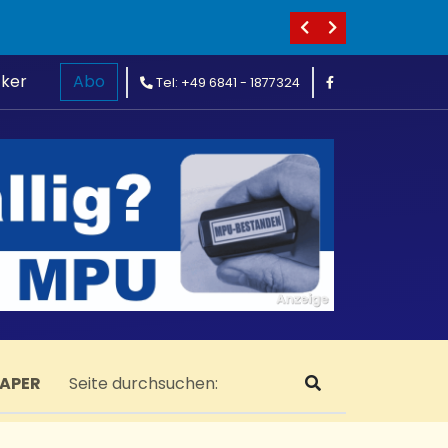
cker
Abo
Tel: +49 6841 - 1877324
PAPER