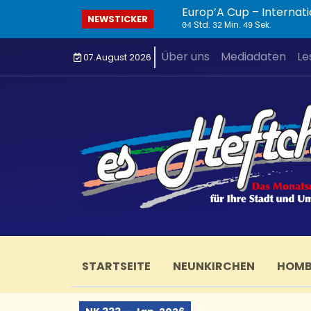
Europ’A Cup – Internati
NEWSTICKER
Std.
Min.
Sek.
04
32
50
Über uns
Mediadaten
Le
07.August 2026
STARTSEITE
NEUNKIRCHEN
HOM