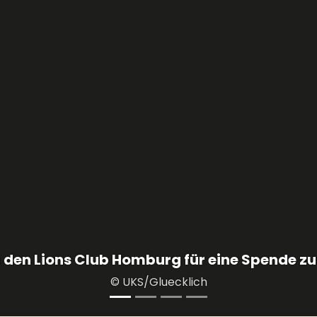
Minister für Arbeit, Soziales, Frauen und G
des UKS, um sich über die Arbeit im Childh
© UKS/Herrmann