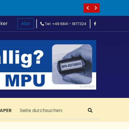
cker
Abo
Tel: +49 6841 - 1877324
PAPER