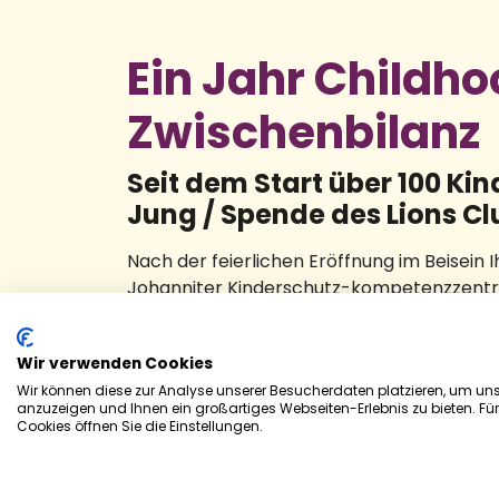
Ein Jahr ChiIdh
Zwischenbilanz
Seit dem Start über 100 Ki
Jung / Spende des Lions C
Nach der feierlichen Eröffnung im Beisein
Johanniter Kinderschutz-kompetenzzentr
Geburtstag konnte sich das Team um Prof. D
Spende des Lions Club Homburg freuen. End
Wir verwenden Cookies
informiert.
Wir können diese zur Analyse unserer Besucherdaten platzieren, um unse
anzuzeigen und Ihnen ein großartiges Webseiten-Erlebnis zu bieten. Fü
Das Childhood-Haus ist eine ambulante Einr
Cookies öffnen Sie die Einstellungen.
körperlicher Gewalt geworden sind oder b
Klärungsprozesse altersgerecht und trauma
Jugendhilfe, Polizei, Staatsanwaltschaft u