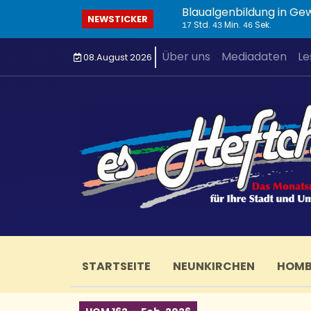
Blaualgenbildung in Ge
NEWSTICKER
Std.
Min.
Sek.
17
43
47
Über uns
Mediadaten
Le
08.August 2026
STARTSEITE
NEUNKIRCHEN
HOM