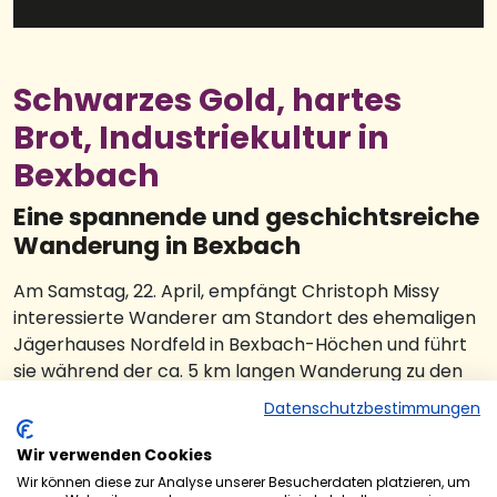
Schwarzes Gold, hartes
Brot, Industriekultur in
Bexbach
Eine spannende und geschichtsreiche
Wanderung in Bexbach
Am Samstag, 22. April, empfängt Christoph Missy
interessierte Wanderer am Standort des ehemaligen
Jägerhauses Nordfeld in Bexbach-Höchen und führt
sie während der ca. 5 km langen Wanderung zu den
Relikten des ehemaligen Bergwerks „Consolidiertes
Datenschutzbestimmungen
Nordfeld“, die entlang des „Grubenwegs Nordfeld“ zu
finden sind.
Wir verwenden Cookies
Wir können diese zur Analyse unserer Besucherdaten platzieren, um
Durch den idyllischen Wald des Höcherberges, vorbei