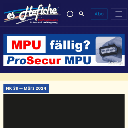
Abo
NK 311 — März 2024