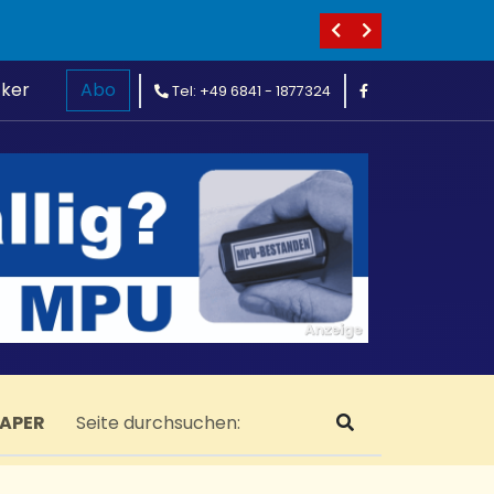
cker
Abo
Tel: +49 6841 - 1877324
PAPER