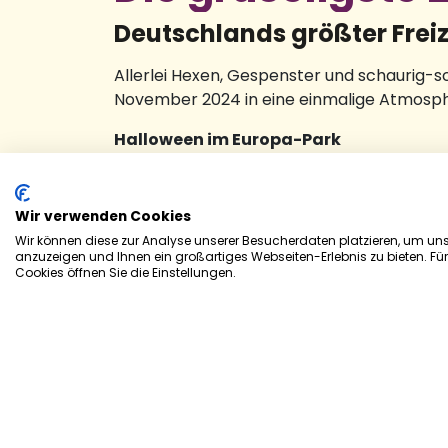
Deutschlands größter Freiz
Allerlei Hexen, Gespenster und schaurig-
November 2024 in eine einmalige Atmosp
Halloween im Europa-Park
Mehr als 180.000 Kürbisse aus der Region,
kulinarische Angebot und die atemberaub
gibt es auch in der bunten Jahreszeit Fahr
Wir verwenden Cookies
erschreckt. Nach Einbruch der Dunkelheit
Wir können diese zur Analyse unserer Besucherdaten platzieren, um unse
anzuzeigen und Ihnen ein großartiges Webseiten-Erlebnis zu bieten. Fü
freuen. Die Wasserwelt Rulantica zeigt sic
Cookies öffnen Sie die Einstellungen.
Herbsttagen zu entfliehen. Zwischen Acti
lassen und die abwechslungsreiche Deko
SWR3 Halloween-Party
Sind Sie bereit für Deutschlands größte Ha
erstklassige DJs und der Star-Act DJ Felix
kultigen Silent Disco oder posieren Sie mi
Freunden. Mit professionellem Halloween-M