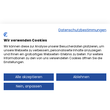
Datenschutzbestimmungen
Wir verwenden Cookies
Wir können diese zur Analyse unserer Besucherdaten platzieren, um
unsere Webseite zu verbessern, personalisierte Inhalte anzuzeigen
und Ihnen ein großartiges Webseiten-Erlebnis zu bieten. Für weitere
Herzlich Willkommen bei der
Informationen zu den von uns verwendeten Cookies öffnen Sie die
Einstellungen.
Onlineversion von Ihrem
Stadtmagazin „es Heftche“ ®.
Alle akzeptieren
Ablehnen
Auch Ihr Stadtmagazin „es Heftche“ ®, das es
Nein, anpassen
mittlerweile 28 Jahre im Landkreis Neunkirchen gibt,
geht mit der Zeit! Deshalb freuen wir uns sehr Ihnen
unser Informations- und Werbemedium, auch online
präsentieren zu können. Auch in Zukunft können Sie