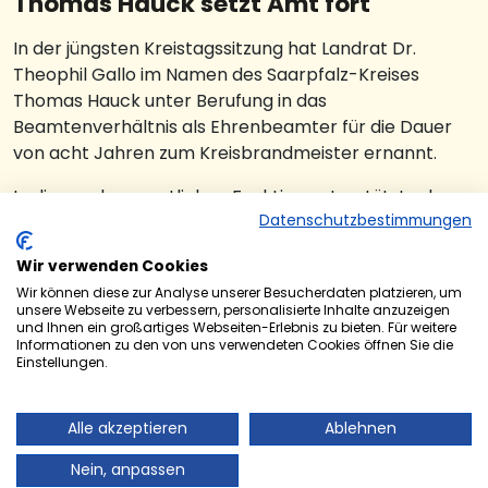
Thomas Hauck setzt Amt fort
In der jüngsten Kreistagssitzung hat Landrat Dr.
Theophil Gallo im Namen des Saarpfalz-Kreises
Thomas Hauck unter Berufung in das
Beamtenverhältnis als Ehrenbeamter für die Dauer
von acht Jahren zum Kreisbrandmeister ernannt.
In dieser ehrenamtlichen Funktion unterstützte der
52-Jährige aus Oberwürzbach bereits den
Datenschutzbestimmungen
ehemaligen Brandinspekteur Uwe Wagner sehr
Wir verwenden Cookies
erfolgreich, vor allem in den Bereichen Ausbildung
Wir können diese zur Analyse unserer Besucherdaten platzieren, um
und Jugendfeuerwehr. Hierauf soll auch künftig der
unsere Webseite zu verbessern, personalisierte Inhalte anzuzeigen
Schwerpunkt seiner Tätigkeit liegen.
und Ihnen ein großartiges Webseiten-Erlebnis zu bieten. Für weitere
Informationen zu den von uns verwendeten Cookies öffnen Sie die
Einstellungen.
„Ich bin Thomas Hauck dankbar, dass er sich
bereiterklärt hat, das Amt des Kreisbrandmeister
fortzusetzen. Er ist ein sehr erfahrener und
Alle akzeptieren
Ablehnen
verlässlicher Feuerwehrmann – seine Karriere
Nein, anpassen
begann 1987 in der Jugendfeuerwehr Oberwürzbach