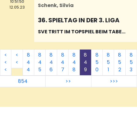
10:51:50
Schenk, Silvia
12.05.23
36. SPIELTAG IN DER 3. LIGA
SVE TRITT IM TOPSPIEL BEIM TABEL
LENZWEITEN FREIBURG AN
<
<
8
8
8
8
8
8
8
8
8
8
<
<
4
4
4
4
4
4
5
5
5
5
<
4
5
6
7
8
9
0
1
2
3
854
>>
>>>