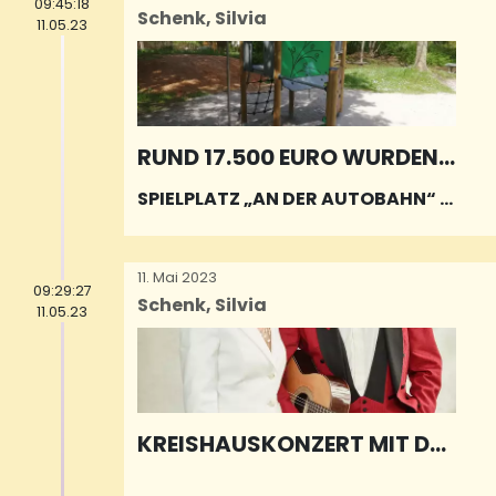
09:45:18
Schenk, Silvia
11.05.23
RUND 17.500 EURO WURDEN I
NVESTIERT
SPIELPLATZ „AN DER AUTOBAHN“ M
IT NEUEM GERÄT AUSGERÜSTET
11. Mai 2023
09:29:27
Schenk, Silvia
11.05.23
KREISHAUSKONZERT MIT DE
M DUO PALATINO