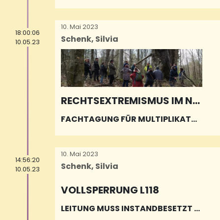
WEITERE DREI JAHRE
10. Mai 2023
18:00:06
Schenk, Silvia
10.05.23
RECHTSEXTREMISMUS IM NA
TURSCHUTZ
FACHTAGUNG FÜR MULTIPLIKATO
R/INNEN DER NACHHALTIGEN BILDU
NGSARBEIT
10. Mai 2023
14:56:20
Schenk, Silvia
10.05.23
VOLLSPERRUNG L118
LEITUNG MUSS INSTANDBESETZT W
ERDEN