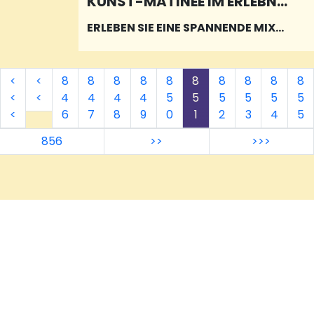
KUNST-MATINEE IM ERLEBNI
SORT REDEN
ERLEBEN SIE EINE SPANNENDE MIXT
UR DER DIXIE-JAZZ-CREW
<
<
8
8
8
8
8
8
8
8
8
8
<
<
4
4
4
4
5
5
5
5
5
5
<
6
7
8
9
0
1
2
3
4
5
856
>>
>>>