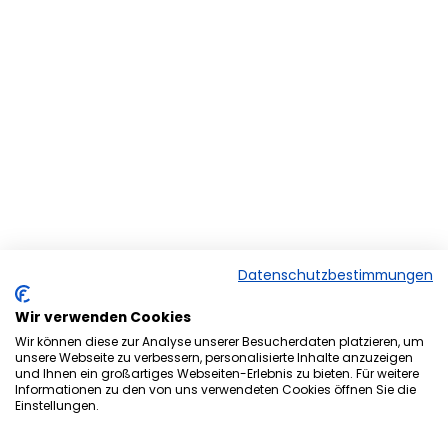
Datenschutzbestimmungen
Wir verwenden Cookies
Wir können diese zur Analyse unserer Besucherdaten platzieren, um
unsere Webseite zu verbessern, personalisierte Inhalte anzuzeigen
und Ihnen ein großartiges Webseiten-Erlebnis zu bieten. Für weitere
Herzlich Willkommen bei der
Informationen zu den von uns verwendeten Cookies öffnen Sie die
Einstellungen.
Onlineversion von Ihrem
Stadtmagazin „es Heftche“ ®.