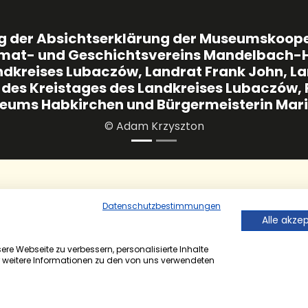
Delegierte aus Polen u
kirchen
Datenschutzbestimmungen
Alle akze
sammenarbeit
re Webseite zu verbessern, personalisierte Inhalte
r weitere Informationen zu den von uns verwendeten
pfalz-Kreis Ende Mai 2025 durchgeführt wurde, hat da
hen seine Bereitschaft erklärt, mit dem Museum der Gre
.