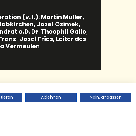
nd der Ukraine beim Besuch im Zollmuseum 
© Roland Rohr
ptieren
Ablehnen
Nein, anpassen
s Zollmuseum Habkirchen mit dem Heimat-
nzgebiete in Lubaczów an der polnisch-