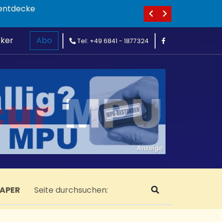
huhe entdecke
cker
Abo
Tel: +49 6841 - 1877324
PAPER