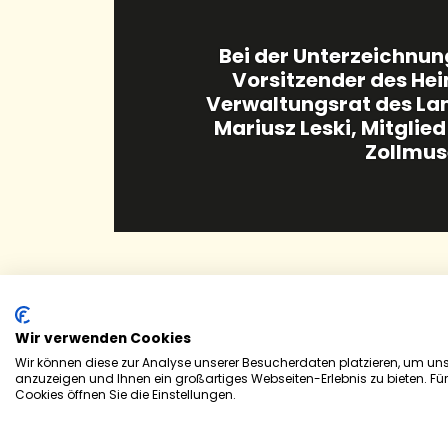
eumskooperation (v. l.): Martin Müller,
Mandelbach-Habkirchen, Józef Ozimek,
k John, Landrat a.D. Dr. Theophil Gallo,
s Lubaczów, Franz-Josef Fries, Leiter des
isterin Maria Vermeulen
Zollmuseum Hab
Wir verwenden Cookies
Grenzüberschreitende Zu
Wir können diese zur Analyse unserer Besucherdaten platzieren, um unse
anzuzeigen und Ihnen ein großartiges Webseiten-Erlebnis zu bieten. Fü
Im Rahmen der Europawoche, die vom Saar
Cookies öffnen Sie die Einstellungen.
und Geschichtsverein Mandelbach-Habkirc
ukrainischen Grenze zusammenzuarbeiten