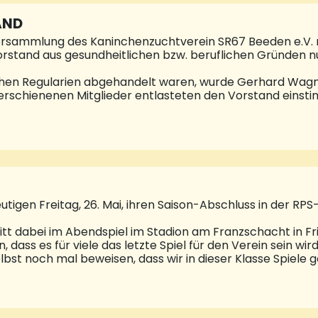
Applaus von den Zuschauern entlang der gesamten Strecke.
der Karlsberg
AND
rsammlung des Kaninchenzuchtverein SR67 Beeden e.V. 
orstand aus gesundheitlichen bzw. beruflichen Gründen n
hen Regularien abgehandelt waren, wurde Gerhard Wagn
 erschienenen Mitglieder entlasteten den Vorstand einsti
ntwicklung des Vereins, der sich unter dem bisherigen V
m der Treffpunkte in Beeden geworden ist. Wagner dankte
e Arbeit und leitete die anschließende Wahl. Der neue Vor
Charly Feix, sein Stellvertreter wurde Horst Müller, Kassi
n Katja Lambert gewählt, Pressewart blieb Karl-Theo Dziei
utigen Freitag, 26. Mai, ihren Saison-Abschluss in der RPS
tt dabei im Abendspiel im Stadion am Franzschacht in Fr
n, dass es für viele das letzte Spiel für den Verein sein wi
lbst noch mal beweisen, dass wir in dieser Klasse Spiele 
t, die Rote Laterne noch abgeben.“ Nicht nur bei der SV
 fest. In der Abstiegsrunde ist Kirchberg Tabellenzehnter
twas unglücklich verloren“, erinnert sich Demmerle an die 
inn aber körperlich etwa