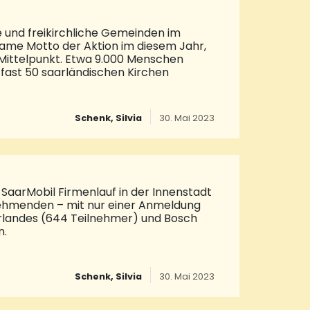
e und freikirchliche Gemeinden im
same Motto der Aktion im diesem Jahr,
 Mittelpunkt. Etwa 9.000 Menschen
 fast 50 saarländischen Kirchen
nn“, sagt Rita Wild, die ihren Plan für
Schenk, Silvia
30. Mai 2023
h unterwegs. Dort ist knobeln und
ape Room versuchen, um gemeinsam den
al was ganz anderes“, erzählt
m Entschlüsseln einer Botschaft. Zu
SaarMobil Firmenlauf in der Innenstadt
lnehmenden – mit nur einer Anmeldung
Saarlandes (644 Teilnehmer) und Bosch
n.
sekretärin Elena Yorgova-Ramanauskas
, Jonas Lehmann, von Bosch kam bereits
Schenk, Silvia
30. Mai 2023
(16:47 von der Wegener Härtetechnik
elten alle Finisher ihre verdiente