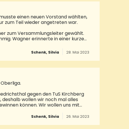
 Für die Erfrischung beim Zieleinlauf
musste einen neuen Vorstand wählten,
ur zum Teil wieder angetreten war.
er zum Versammlungsleiter gewählt.
mmig. Wagner erinnerte in einer kurzen
orstand ein Vereinsheim geschaffen
 allen bisherigen Vorstandsmitgliedern
Schenk, Silvia
28. Mai 2023
stand setzt sich wie folgt zusammen,
ererin blieb wie bisher Laura Lindemann,
a. Als Zeugwart wurde Markus Kling
-Oberliga.
iedrichsthal gegen den TuS Kirchberg
rd, deshalb wollen wir noch mal alles
gewinnen können. Wir wollen uns mit
E, sondern auch beim TuS Kirchberg
 und hat drei Punkte Vorsprung auf die
Schenk, Silvia
26. Mai 2023
1:2-Niederlage: „Wir waren eigentlich