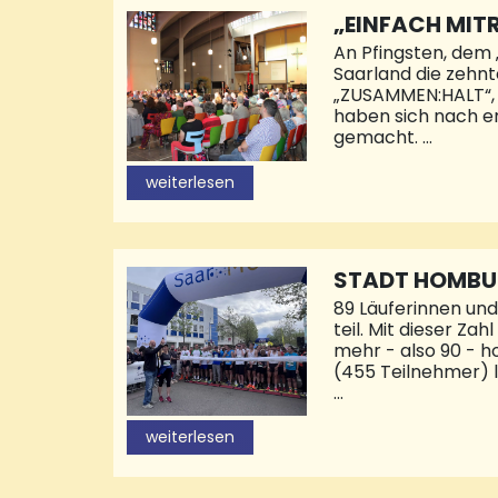
„EINFACH MIT
An Pfingsten, dem 
Saarland die zehnt
„ZUSAMMEN:HALT“, s
haben sich nach er
gemacht.
„Es gibt so viele to
weiterlesen
den Abend bereits 
rätseln als Grupp
„Schatz der Kirch
Presbyterin Cathri
STADT HOMBUR
schwe
89 Läuferinnen und
teil. Mit dieser 
mehr - also 90 - h
(455 Teilnehmer) l
Bürgermeister Mic
um 18.00 Uhr insge
weiterlesen
nach stolzen 16 Mi
GmbH) und Maximili