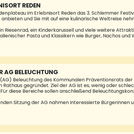
BNISORT REDEN
aldenplateau im Erlebnisort Reden das 3. Schlemmer Festiv
 anbieten und Sie mit auf eine kulinarische Weltreise ne
in Riesenrad, ein Kinderkarussell und viele weitere Attra
l italienischer Pasta und Klassikern wie Burger, Nachos un
 Dessert hat man die Wahl zwischen süßen Leckereien wie
er dem neuen amerikanischen Trend Bubble-Waffeln. Alle
g von einem DJ und samstags von einer Live Band. Sie kö
huttle-Service nutzen Öffnungszeiten der Veranstaltung
R AG BELEUCHTUNG
 (AG) Beleuchtung des Kommunalen Präventionsrats der 
im Rathaus gegründet. Ziel der AG ist es, wenig oder schl
. Für diese Bereiche sollen anschließend Beleuchtungsko
enden Sitzung der AG nahmen interessierte Bürgerinnen u
kircher Stadtrats und Mitglieder verschiedener Parteien
eunkircher Stadtmitte e. V. sowie der Arbeitsgruppe „Frau
r AG Beleuchtung findet am Mittwoch, 28. Juni, 18 Uhr, sta
ressierten Bürgerinnen und Bürger sind herzlich eingelade
ressestelle Stadt NK