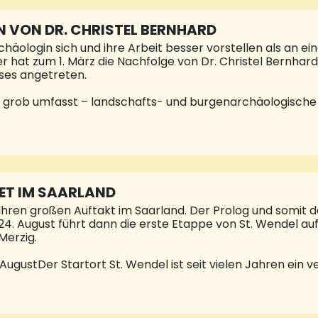
rdnet werden können. Am 3.Juni zum Entenrennen (16.40-
eber etwas ruhiger angehen möchte, ist an den Kreativ-
 VON DR. CHRISTEL BERNHARD
häologin sich und ihre Arbeit besser vorstellen als an e
at zum 1. März die Nachfolge von Dr. Christel Bernhard
ses angetreten.
 – grob umfasst – landschafts- und burgenarchäologisch
nderes Anliegen, diese stärker in die Öffentlichkeit zu bri
e Kirkeler Burg, wo sich Dr. Katja Grüneberg-Wehner mit L
uiS GmbH, Frank John, Bürgermeister von Kirkel, und Domi
rsvereins Kirkel und zuständig für das Sachgebiet Kultur
af. Zu den Gesprächsthemen zählten u. a. eine ganzheit
 Aspekt der Siedlungsforschung mit Kartierung von Burge
ET IM SAARLAND
ihren großen Auftakt im Saarland. Der Prolog und somit der
. August führt dann die erste Etappe von St. Wendel auf
Merzig.
AugustDer Startort St. Wendel ist seit vielen Jahren ein v
ngen von Cross-Weltmeisterschaften, MTB-WorldCups bis
zen Einzelzeitfahrten auf einem technisch anspruchsvoll
angt. Das Sekundenspiel ist spannend für die Zuschauende