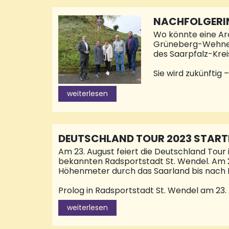
auch sicher zugeo
anfeuern!Wer es li
NACHFOLGERIN
Wo könnte eine Arc
Grüneberg-Wehner h
des Saarpfalz-Krei
Sie wird zukünftig
ist es ihr ein beso
bietet natürlich di
weiterlesen
Prokuristin der AQ
Heimat- und Verkeh
einem Austausch tr
Kreises unter dem
DEUTSCHLAND TOUR 2023 START
Am 23. August feiert die Deutschland Tour 
bekannten Radsportstadt St. Wendel. Am 24
Höhenmeter durch das Saarland bis nach 
Prolog in Radsportstadt St. Wendel am 23. 
und hochkarätige Radsportrennen, angefa
weiterlesen
der Deutschland Tour 2023 besteht aus kur
120 Profis gleich zum Auftakt alles abverl