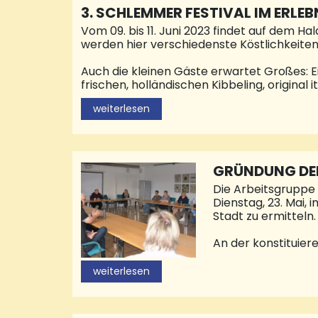
3. SCHLEMMER FESTIVAL IM ERLE
Vom 09. bis 11. Juni 2023 findet auf dem H
werden hier verschiedenste Köstlichkeiten
Auch die kleinen Gäste erwartet Großes: E
frischen, holländischen Kibbeling, origina
Spezialitäten und vieles mehr geben. Zum
weiterlesen
Lateinamerika, Crêpes aus Frankreich od
musikalisch begleitet. Freitag und Sonnta
Alm über den Fußweg erreichen oder den S
GRÜNDUNG DE
Die Arbeitsgruppe
Dienstag, 23. Mai, 
Stadt zu ermitteln
An der konstituier
Vertreter des Neun
Bürgerinitiative N
weiterlesen
nächste Treffen de
gegeben. Alle inte
anzuschließen. © P