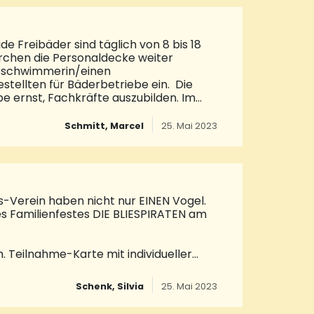
de Freibäder sind täglich von 8 bis 18
irchen die Personaldecke weiter
ngsschwimmerin/einen
tellten für Bäderbetriebe ein. Die
 ernst, Fachkräfte auszubilden. Im
r Bäderbetriebe mit Ausbildungsbeginn
sierte unter
Schmitt, Marcel
25. Mai 2023
s-Verein haben nicht nur EINEN Vogel.
des Familienfestes DIE BLIESPIRATEN am
Teilnahme-Karte mit individueller
thaus, Sparkasse Neunkirchen
 Linden-Apotheke, Opticland – die
Schenk, Silvia
25. Mai 2023
d Bücher König – oder beim Familienfest
sgefüllt werden, damit die Gewinner