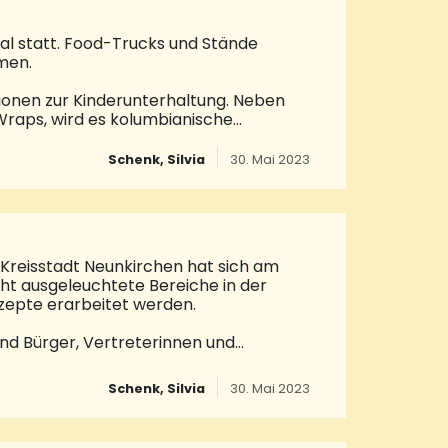
al statt. Food-Trucks und Stände
hmen.
ktionen zur Kinderunterhaltung. Neben
d Wraps, wird es kolumbianische
 zum Beispiel Churros aus
 drei Veranstaltungstage werden
Schenk, Silvia
30. Mai 2023
nnen das Schlemmer-Festival auf der
: Fr
Kreisstadt Neunkirchen hat sich am
echt ausgeleuchtete Bereiche in der
nzepte erarbeitet werden.
nd Bürger, Vertreterinnen und
 sowie Vertreterinnen und Vertreter der
engerechte Stadtentwicklung“ teil.Das
Schenk, Silvia
30. Mai 2023
tt. Der Ort wird rechtzeitig bekannt
n, sich der Arbeitsgruppe