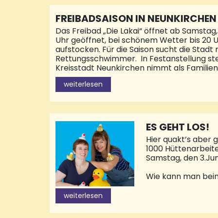
FREIBADSAISON IN NEUNKIRCHEN
Das Freibad „Die Lakai“ öffnet ab Samstag, 
Uhr geöffnet, bei schönem Wetter bis 20 U
aufstocken. Für die Saison sucht die Stad
Rettungsschwimmer. In Festanstellung stel
Kreisstadt Neunkirchen nimmt als Familie
Bereich Schwimmbad bietet die Stadt aktu
weiterlesen
zum 1. August 2023 an. Alles zu den offene
https://www.neunkirchen.de/offene-stell
ES GEHT LOS!
Hier quakt’s aber 
1000 Hüttenarbeite
Samstag, den 3.Jun
Wie kann man beim
Startnummer bei e
(Geschäftsstelle 
weiterlesen
Brille, Optic Lutz,
vor Ort an den bei