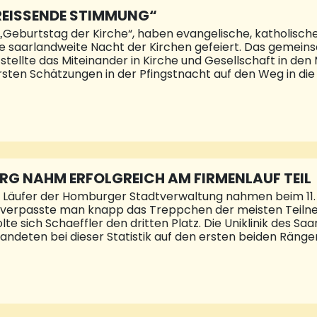
REISSENDE STIMMUNG“
„Geburtstag der Kirche“, haben evangelische, katholisch
e saarlandweite Nacht der Kirchen gefeiert. Das gemein
tellte das Miteinander in Kirche und Gesellschaft in den
sten Schätzungen in der Pfingstnacht auf den Weg in die
lle Angebote, es ist schade, dass ich nicht alle besuchen ka
gemacht hat. Sie ist in der Evangelischen Kirche Sulzbac
enerlebnis angesagt. Teams können sich an einem Esc
engemeinde“ zu heben. „Wir haben gedacht, mir machen m
n Broh. Gerade ist eine Gruppe Jugendlicher voller Elan a
G NAHM ERFOLGREICH AM FIRMENLAUF TEIL
 Läufer der Homburger Stadtverwaltung nahmen beim 11. 
Zahl verpasste man knapp das Treppchen der meisten Tei
olte sich Schaeffler den dritten Platz. Die Uniklinik des 
andeten bei dieser Statistik auf den ersten beiden Ränge
hael Forster schickte gemeinsam mit Wirtschaftsstaats
samt 3.180 Läuferinnen und Läufer ins Rennen. Der erste
nuten und 31 Sekunden ins Ziel, gefolgt von Yves Becker 
an Gebhard (16:51, Team nextgendingmad #1). Im Ziel erhi