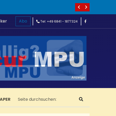
cker
Abo
Tel: +49 6841 - 1877324
PAPER