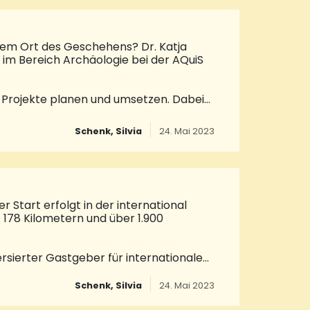
17.15Uhr) kommen und die eigene Ente
Tischen von Doris Weber und Traudl
inem Ort des Geschehens? Dr. Katja
 im Bereich Archäologie bei der AQuiS
e Projekte planen und umsetzen. Dabei
ngen. Ein ausladendes Arbeitsumfeld
andrat Dr. Theophil Gallo, Anja Lange,
Schenk, Silvia
24. Mai 2023
nik Hochlenert, Vorsitzender des
 und Tourismus der Gemeinde, jüngst zu
liche Betrachtung des Saarpfalz-
n
 Start erfolgt in der international
 178 Kilometern und über 1.900
ersierter Gastgeber für internationale
 hin zur Tour de France. Der Prolog
en Rundkurs durch St. Wendel, der den
Schenk, Silvia
24. Mai 2023
n und prägt die sportliche Entscheidung