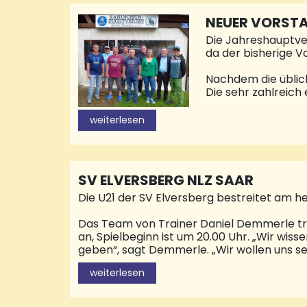
Medaille und viel 
sorgten Getränke 
NEUER VORST
Die Jahreshauptve
da der bisherige V
Nachdem die üblic
Die sehr zahlreich
Ansprache an die E
hatte, das zu eine
weiterlesen
für ihre geleistet
Vorsitzender wurde 
zur Schriftführeri
SV ELVERSBERG NLZ SAAR
Die U21 der SV Elversberg bestreitet am he
Das Team von Trainer Daniel Demmerle tri
an, Spielbeginn ist um 20.00 Uhr. „Wir wisse
geben“, sagt Demmerle. „Wir wollen uns se
einem Sieg verabschieden und, wenn es geh
weiterlesen
steht der Abstieg aus der Oberliga bereits
Elversberger U21. „Im Hinspiel haben wir e
die bessere Mannschaft, haben uns zu Beg