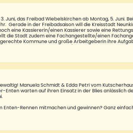
3. Juni, das Freibad Wiebelskirchen ab Montag, 5. Juni. Bei
hr. Gerade in der Freibadsaison will die Kreisstadt Neunk
t noch eine Kassiererin/einen Kassierer sowie eine Rettu
lt die Stadt zudem eine Fachangestellte/einen Fachanges
ngerechte Kommune und große Arbeitgeberin ihre Aufgabe
ell zwei Ausbildungsstellen zur/zum Fachangestellten fü
n Stellen und die Möglichkeit zur Bewerbung finden Interes
en/.
gewaltig! Manuela Schmidt & Edda Petri vom Kutscherhau
r-Enten warten auf ihren Einsatz in der Blies anlässlich 
i.
 Enten-Rennen mitmachen und gewinnen? Ganz einfach. 
inem der teilnehmenden Partner besorgen. Das sind: Ra
Hammergraben und Oberer Markt), im Zoo (an der Kasse),
 Sanitätshaus Braunberger, Globus (Info), Schuhaus Itt un
den Infoständen. Die Teilnahmekarten müssen vor Ort au