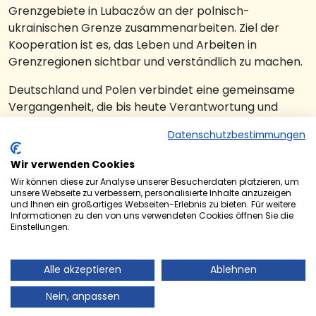
Grenzgebiete in Lubaczów an der polnisch-
ukrainischen Grenze zusammenarbeiten. Ziel der
Kooperation ist es, das Leben und Arbeiten in
Grenzregionen sichtbar und verständlich zu machen.
Deutschland und Polen verbindet eine gemeinsame
Vergangenheit, die bis heute Verantwortung und
Mahnung zugleich ist. In diesem Zusammenhang
Datenschutzbestimmungen
besuchten die Delegationen aus Polen und der
Ukraine die im Jahr 2024 errichtete Gedenkstätte im
Wir verwenden Cookies
Kloster Gräfinthal. Seit Ende Mai erinnert zusätzlich
Wir können diese zur Analyse unserer Besucherdaten platzieren, um
eine neue Informationstafel an das Schicksal der
unsere Webseite zu verbessern, personalisierte Inhalte anzuzeigen
und Ihnen ein großartiges Webseiten-Erlebnis zu bieten. Für weitere
Familie Ulma, der die Gedenkstätte gewidmet ist. Die
Informationen zu den von uns verwendeten Cookies öffnen Sie die
dort dargelegten Informationen stehen auch für eine
Einstellungen.
gelebte europäische Erinnerungskultur.
Das gute Miteinander zwischen Deutschen und Polen
Alle akzeptieren
Ablehnen
beweist sich schon längst im von polnischen
Nein, anpassen
Franziskaner Minoriten geführten Kloster Blieskastel,