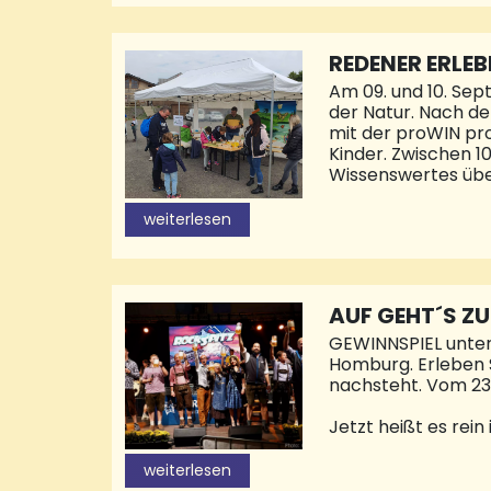
REDENER ERLE
Am 09. und 10. Se
der Natur. Nach de
mit der proWIN pro
Kinder. Zwischen 1
Wissenswertes über
Greifvogelarten, d
Stand erfahren Kin
weiterlesen
lernen, wie man um
einem praktischen 
Rhythmus der Nat
AUF GEHT´S Z
GEWINNSPIEL unterh
Homburg. Erleben S
nachsteht. Vom 23.
Jetzt heißt es rein
jede Menge Spaß un
dekorierten und lie
weiterlesen
Kreisstadt und auc