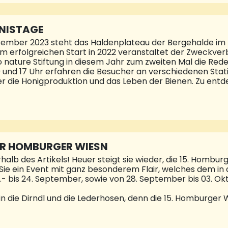
BNISTAGE
ptember 2023 steht das Haldenplateau der Bergehalde im 
m erfolgreichen Start in 2022 veranstaltet der Zweckver
 nature Stiftung in diesem Jahr zum zweiten Mal die Rede
0 und 17 Uhr erfahren die Besucher an verschiedenen Statio
 die Honigproduktion und das Leben der Bienen. Zu entde
enn eine Falknerei ist in diesem Jahr auch wieder zu Ga
der warum Plastikabfälle in der Natur so gefährlich sind
weltbewusst mit Kunststoffen umgeht, diese ordentlich e
Teil kann dann Knete ohne Plastik hergestellt werden.Be
u
UR HOMBURGER WIESN
alb des Artikels! Heuer steigt sie wieder, die 15. Hombur
ie ein Event mit ganz besonderem Flair, welches dem in 
- bis 24. September, sowie von 28. September bis 03. Okto
 in die Dirndl und die Lederhosen, denn die 15. Homburger
d gute Laune, feiern bis zum Abwinken mit Freunden und 
bevoll gestalteten Festzelt. Wie man Feste feiert, das we
h weit darüber hinaus. Die Homburger Wiesn verspricht 