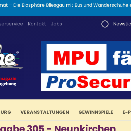
Auf Safari durch die Heimat – Die Biosphäre Bliesgau mit Bus und Wandersc
serservice
Kontakt
Jobs
Newsti
BURG
VERANSTALTUNGEN
GEWINNSPIELE
E-
gabe 305 - Neunkirchen