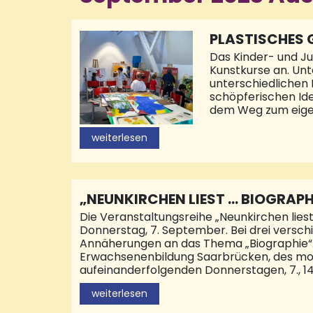
PLASTISCHES 
HEN GALERIE 
Das Kinder- und J
Kunstkurse an. Un
unterschiedlichen 
schöpferischen Ide
dem Weg zum eigene
oder einfache All
Stephanie Laub und
weiterlesen
samstags statt. Di
% für jedes Kind g
Städtischen Galeri
„NEUNKIRCHEN LIEST … BIOGRAP
Die Veranstaltungsreihe „Neunkirchen lies
Donnerstag, 7. September. Bei drei versc
Annäherungen an das Thema „Biographie“. D
Erwachsenenbildung Saarbrücken, des mom
aufeinanderfolgenden Donnerstagen, 7., 14. 
Neunkirchen, im Momentum, bei Bücher Köni
weiterlesen
Stadtbibliothek Neunkirchen. Dort liest am
erschienenen Romanbiografie „Diana – Köni