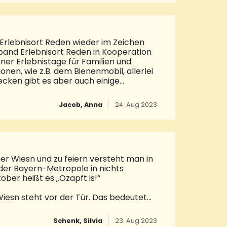
Erlebnisort Reden wieder im Zeichen
band Erlebnisort Reden in Kooperation
ner Erlebnistage für Familien und
nen, wie z.B. dem Bienenmobil, allerlei
cken gibt es aber auch einige
st auf der Alm.Am Umweltbüro Trenz-
 und was man dagegen tun kann. Sie
Jacob, Anna
24. Aug 2023
ntsorgt und dem Recycling zuführt. In
i Saarvival geht es um das Leben im
ger Wiesn und zu feiern versteht man in
der Bayern-Metropole in nichts
ber heißt es „Ozapft is!“
 Wiesn steht vor der Tür. Das bedeutet
Familie und das im herrlich
iß man in der Universitäts- und
Schenk, Silvia
23. Aug 2023
wieder ein starkes Programm mit