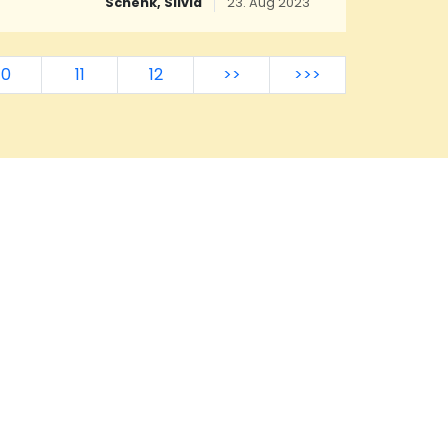
Schenk, Silvia
23. Aug 2023
 einen Nistplatz, um ein neues Volk zu
lz oder auch verlassenen Vogelnestern
l in ihrem Honigmagen angelegt hat,
ht kalt
10
11
12
>>
>>>