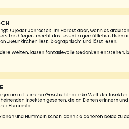
erlässigkeit in der Automobilbranche. „Seit zwei Generat
vice am Puls der Zeit. Wir sind stolz auf unsere Geschic
lt. All das wäre undenkbar ohne unseren treuen Kunden, 
uns Grund zu feiern. Wir möcht
SCH
ngt zu jeder Jahreszeit. Im Herbst aber, wenn es drauße
übers Land fegen, macht das Lesen im gemütlichen Heim
 „Neunkirchen liest…biographisch“ und lässt lesen.
andere Welten, lassen fantasievolle Gedanken entstehen, 
chten. Man kann mit Büchern dem Alltag entfliehen, sie 
 die passende Lektüre. Biographien zum Beispiel sagen so 
 in die jeweilige Person oder schreiben über ihr eigenes L
erminen und drei Orten stattfindet, können Sie in intere
E
 gerne mit unseren Geschichten in die Welt der Insekten.
cheinenden Insekten gesehen, die an Bienen erinnern und
 den Hummeln.
 Bienen und Hummeln schon, denn sie gehören beide zu 
was anders als die Honigbiene. Wichtigstes Merkmal ist h
 Arbeiterbienen den Winter überleben, während bei den