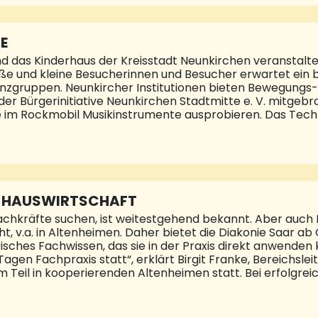
E
d das Kinderhaus der Kreisstadt Neunkirchen veranstalte
 Große und kleine Besucherinnen und Besucher erwartet 
nzgruppen. Neunkircher Institutionen bieten Bewegungs-
 Bürgerinitiative Neunkirchen Stadtmitte e. V. mitgebr
 im Rockmobil Musikinstrumente ausprobieren. Das Techn
Einsatzfahrzeuge. Essen und Trinken wird zu familienfre
unter (06821) 202-417.
ND HAUSWIRTSCHAFT
hkräfte suchen, ist weitestgehend bekannt. Aber auch Hi
t, v.a. in Altenheimen. Daher bietet die Diakonie Saar a
sches Fachwissen, das sie in der Praxis direkt anwenden 
gen Fachpraxis statt“, erklärt Birgit Franke, Bereichslei
um Teil in kooperierenden Altenheimen statt. Bei erfolgr
 Hilfskraft direkt in die Altenpflege einzusteigen. Auch
uchen Familien mit Kindern oder alleinstehende, älter
„Es geht darum, einkau