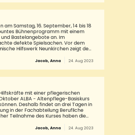
n am Samstag, 16. September, 14 bis 18
ein buntes Bühnenprogramm mit einem
 und Bastelangebote an. Im
achte defekte Spielsachen. Vor dem
ische Hilfswerk Neunkirchen zeigt den
undlichen Preisen angeboten. Mehr
Jacob, Anna
24. Aug 2023
lfskräfte mit einer pflegerischen
b Oktober ALBA − Altenpflege-Basiskurs
können. Deshalb findet an drei Tagen in
tung in der Fachabteilung Berufliche
eicher Teilnahme des Kurses haben die
 im häuslichen Bereich kommt es
e Menschen oftmals händeringend nach
Jacob, Anna
24. Aug 2023