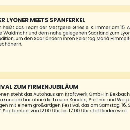
lern, bester Musik und jede Menge Gaudi. Selbstredend 
 und aus den Zapfhähnen fließt köstliches Karlsberg Fes
oholische u
ER LYONER MEETS SPANFERKEL
n heißt das Team der Metzgerei Gries e. K. immer am 15. 
Waldmohr und dem nahe gelegenen Saarland zum Lyoner
ition, um den Saarländern ihren Feiertag Mariä Himmelf
schönern.
hreiben, könnte man sagen, das diesjährige Lyonerfest bei
güsse wieder ein großer Erfolg. Was da so an kulinarischen
 konnte sich sehen lassen. Bisweilen reichte die Schlage v
in. All dies lässt sich nur mit einem hervorragend zus
e Chefin der Traditionsmetzgerei bestätigt. Eingespielt s
e souverän bedient, bis zu den Auszubildenden, die sich se
IVAL ZUM FIRMENJUBILÄUM
ionen steht das Autohaus am Kraftwerk GmbH in Bexbach
 wäre undenkbar ohne die treuen Kunden, Partner und Wegbe
en mit einem großartigen Festival, das am Samstag, 16. 
. September von 12.00 Uhr bis 17.00 Uhr stattfinden wird.
der so weit, beim Autohaus am Kraftwerk GmbH stehen zwe
utem Grund. Seit nunmehr 40 Jahren steht der Name Kna