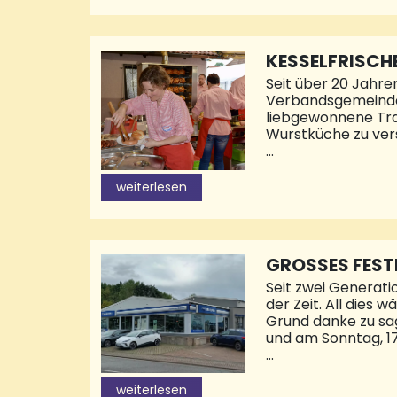
großartigen Künst
Festküche kredenzt
allerlei andere alk
KESSELFRISCH
Seit über 20 Jahre
Verbandsgemeinde 
liebgewonnene Trad
Wurstküche zu ver
Um es kurz zu besc
zeitweiliger Regen
weiterlesen
über die Theke ging
Rathausstraße hine
Melanie Temmes, di
Gries, der die Kass
GROSSES FEST
Seit zwei Generat
der Zeit. All dies
Grund danke zu sag
und am Sonntag, 17
Endlich ist es wie
diesem Jahr aus g
weiterlesen