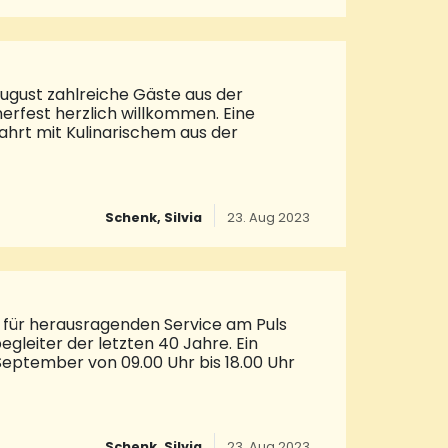
werden bayrische Schmakerln aus der
tbier. Neben diesem gibt es auch
August zahlreiche Gäste aus der
fest herzlich willkommen. Eine
ahrt mit Kulinarischem aus der
 der Metzgerei Gries e. K. war trotz
 Köstlichkeiten innerhalb kürzester Zeit
Schenk, Silvia
23. Aug 2023
or der Kasse bis weit um die Ecke in die
ammenarbeitenden Team bewältigen, wie
ind sie alle, vom Seniorchef Gerhard
lbst im gr
 für herausragenden Service am Puls
gleiter der letzten 40 Jahre. Ein
September von 09.00 Uhr bis 18.00 Uhr
i Tage Festival bevor und das in
uber für Fachkenntnisse, Knowhow,
Schenk, Silvia
23. Aug 2023