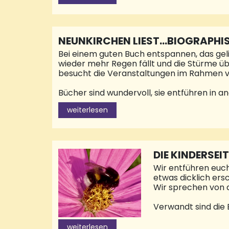
Innovation und Zuv
herausragenden Ser
die Zukunft gestel
Jahre. Das ist für 
NEUNKIRCHEN LIEST…BIOGRAPHI
Bei einem guten Buch entspannen, das geli
wieder mehr Regen fällt und die Stürme 
besucht die Veranstaltungen im Rahmen von
Bücher sind wundervoll, sie entführen in 
witzige und nachdenklich machende Geschi
weiterlesen
regen an. Für alle Bedürfnisse findet sich
Geschichte aus. Autor*innen versetzen sich
biographisch“, die im September an drei T
DIE KINDERSEIT
Wir entführen euch
etwas dicklich ers
Wir sprechen von
Verwandt sind die
lebt die Hummel et
immer auch einige
weiterlesen