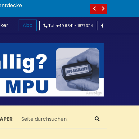
huhe entdecke
cker
Abo
Tel: +49 6841 - 1877324
PAPER