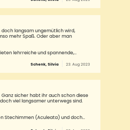
ionen steht unser Autohaus für
hte und haben bereits die Weichen für
Partner und Wegbegleiter der letzten 40
n doch langsam ungemütlich wird,
 umso mehr Spaß. Oder aber man
bieten lehrreiche und spannende,
geben ein Gefühl von Freiheit oder
vieles über einen Menschen und seine
Schenk, Silvia
23. Aug 2023
eben. In der Reihe „Neunkirchen liest…
ssanten Lesungen
 Ganz sicher habt ihr auch schon diese
 doch viel langsamer unterwegs sind.
den Stechimmen (Aculeata) und doch
ier wohl, dass bei den Honigbienen
 Hummeln außer der bereits begatteten