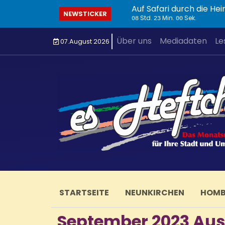
NEWSTICKER
Std.
Min.
Sek.
08
23
01
Über uns
Mediadaten
Le
07.August 2026
STARTSEITE
NEUNKIRCHEN
HOM
September 2023 Aus