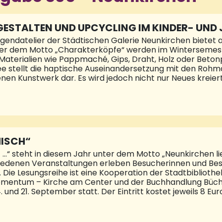
GESTALTEN UND UPCYCLING IM KINDER- UND 
NEUNKIRCHEN UND TAG DER OFFENEN TÜR
ugendatelier der Städtischen Galerie Neunkirchen bietet
ter dem Motto „Charakterköpfe“ werden im Wintersemest
Materialien wie Pappmaché, Gips, Draht, Holz oder Betonp
e stellt die haptische Auseinandersetzung mit den Rohmat
n Kunstwerk dar. Es wird jedoch nicht nur Neues kreier
tagsgegenstände durch Upcycling aufgewertet. Die Kurs
 der Innenarchitektin Ulrike Goethe geleitet. Die Kunstku
e Gebühr für sechs Termine inkl. Material beträgt 49,- €. 
ewährt. Alle Informationen sowie das Formular zur Anmeld
e Neunkirchen,
HISCH“
t …“ steht in diesem Jahr unter dem Motto „Neunkirchen li
hiedenen Veranstaltungen erleben Besucherinnen und Besu
ie Lesungsreihe ist eine Kooperation der Stadtbibliothe
entum – Kirche am Center und der Buchhandlung Bücher 
und 21. September statt. Der Eintritt kostet jeweils 8 Euro
g und an der Abendkasse erhältlich. In diesem Jahr wird
 Donnerstag, 7. September, 19 Uhr, die Münchner Autorin Ju
gin der Herzen“. Mit viel Recherche im Vorfeld und ihre