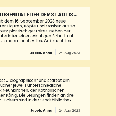
JUGENDATELIER DER STÄDTISC
 ab dem 16. September 2023 neue
er Figuren, Köpfe und Masken aus so
utz plastisch gestaltet. Neben der
erialien einen wichtigen Schritt auf
t, sondern auch Altes, Gebrauchtes
e werden von der Kunstpädagogin
rse finden einmal im Monat jeweils
Jacob, Anna
24. Aug 2023
Für Geschwister wird ein Rabatt von 10
ung sind auf der Website der
est … biographisch“ und startet am
cher jeweils unterschiedliche
k Neunkirchen, der Katholischen
König. Die Lesungen finden an drei
. Tickets sind in der Stadtbibliothek
 die Reihe eröffnet von der
lie Heiland aus ihrer 2021
Jacob, Anna
24. Aug 2023