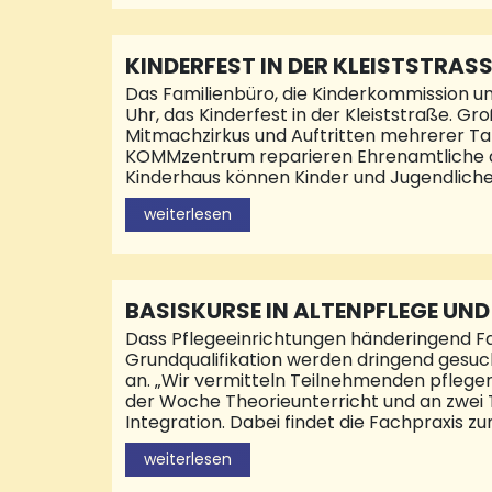
KINDERFEST IN DER KLEISTSTRASS
Das Familienbüro, die Kinderkommission un
Uhr, das Kinderfest in der Kleiststraße.
Mitmachzirkus und Auftritten mehrerer Ta
KOMMzentrum reparieren Ehrenamtliche der
Kinderhaus können Kinder und Jugendliche
Besucherinnen und Besuchern eines seiner 
weiterlesen
Informationen sind telefonisch erhältlich 
BASISKURSE IN ALTENPFLEGE U
Dass Pflegeeinrichtungen händeringend Fac
Grundqualifikation werden dringend gesuch
an. „Wir vermitteln Teilnehmenden pflegeri
der Woche Theorieunterricht und an zwei Ta
Integration. Dabei findet die Fachpraxis z
Teilnehmenden dann gute Möglichkeiten, als
weiterlesen
zunehmend zu personellen Engpässen. So s
Menschen, die sie im Alltag unterstützen. 