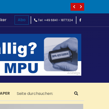
cker
Abo
Tel: +49 6841 - 1877324
PAPER