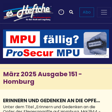
Abo
März 2025 Ausgabe 151 -
Homburg
ERINNERN UND GEDENKEN AN DIE OPFER
DER FLIEGERANGRIFFE
Unter dem Titel „Erinnern und Gedenken an die
Opfer der Fliegerangriffe auf Homburg, Mai 1944 -